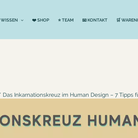
 WISSEN
❤️ SHOP
⭐️ TEAM
📧 KONTAKT
🛒 WAREN
Das Inkarnationskreuz im Human Design – 7 Tipps fü