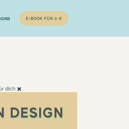
E-BOOK FÜR 0 €
KORB
r dich ✖️