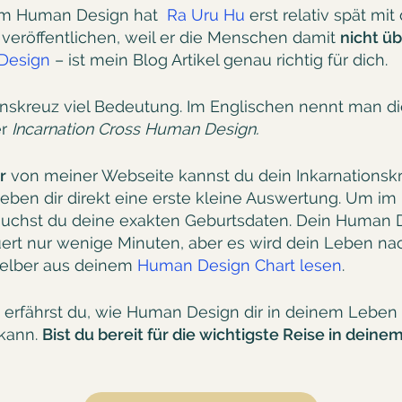
 im Human Design hat
Ra Uru Hu
erst relativ spät mit
 veröffentlichen, weil er die Menschen damit
nicht ü
Design
– ist mein Blog Artikel genau richtig für dich.
nskreuz viel Bedeutung. Im Englischen nennt man d
r
Incarnation Cross Human Design.
r
von meiner Webseite kannst du dein Inkarnations
geben dir direkt eine erste kleine Auswertung. Um i
auchst du deine exakten Geburtsdaten. Dein Human 
ert nur wenige Minuten, aber es wird dein Leben na
 selber aus deinem
Human Design Chart lesen
.
 erfährst du, wie Human Design dir in deinem Leben 
 kann.
Bist du bereit für die wichtigste Reise in dein