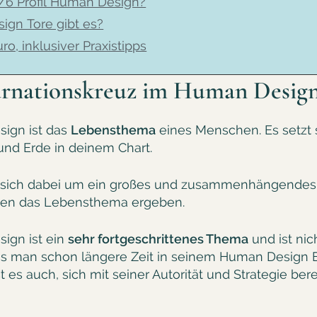
/6 Profil Human Design?
ign Tore gibt es?
o, inklusiver Praxistipps​
arnationskreuz im Human Desig
sign ist das
Lebensthema
eines Menschen. Es setzt
nd Erde in deinem Chart.
sich dabei um ein großes und zusammenhängendes T
men das Lebensthema ergeben.
ign ist ein
sehr fortgeschrittenes Thema
und ist ni
ass man schon längere Zeit in seinem Human Design E
 ist es auch, sich mit seiner Autorität und Strategie 